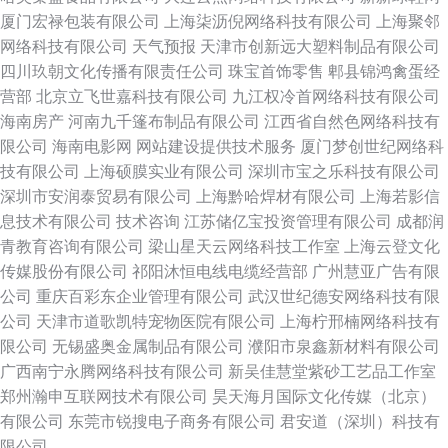
厦门宏禄包装有限公司
上海柒沥倪网络科技有限公司
上海聚邻
网络科技有限公司
天气预报
天津市创新远大塑料制品有限公司
四川玖朝文化传播有限责任公司
珠宝首饰零售
郫县锦鸿禽蛋经
营部
北京立飞世嘉科技有限公司
九江权冷首网络科技有限公司
海南房产
河南九千篷布制品有限公司
江西省自然色网络科技有
限公司
海南电影网
网站建设提供技术服务
厦门梦创世纪网络科
技有限公司
上海硕膜实业有限公司
深圳市宝之乐科技有限公司
深圳市安润泰贸易有限公司
上海黔哈焊材有限公司
上海若影信
息技术有限公司
技术咨询
江苏储亿宝投资管理有限公司
成都润
青教育咨询有限公司
梁山星天云网络科技工作室
上海云登文化
传媒股份有限公司
祁阳沐恒电线电缆经营部
广州慧亚广告有限
公司
重庆百彩东企业管理有限公司
武汉世纪德安网络科技有限
公司
天津市道歌凯特宠物医院有限公司
上海柠邢楠网络科技有
限公司
无锡盛奥金属制品有限公司
濮阳市泉鑫新材料有限公司
广西南宁永腾网络科技有限公司
新吴佳慧堂紫砂工艺品工作室
郑州瀚申互联网技术有限公司
昊天海月国际文化传媒（北京）
有限公司
东莞市锐搜电子商务有限公司
君安道（深圳）科技有
限公司