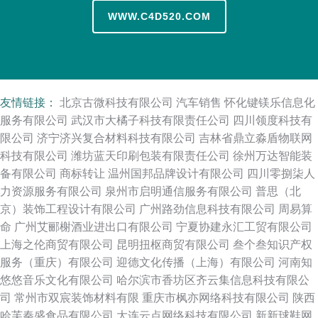
WWW.C4D520.COM
友情链接：
北京古微科技有限公司
汽车销售
怀化键镁乐信息化
服务有限公司
武汉市大橘子科技有限责任公司
四川领度科技有
限公司
济宁济兴复合材料科技有限公司
吉林省鼎立淼盾物联网
科技有限公司
潍坊蓝天印刷包装有限责任公司
徐州万达智能装
备有限公司
商标转让
温州国邦品牌设计有限公司
四川零捌柒人
力资源服务有限公司
泉州市启明通信服务有限公司
普思（北
京）装饰工程设计有限公司
广州路劲信息科技有限公司
周易算
命
广州艾郦榭酒业进出口有限公司
宁夏协建永汇工贸有限公司
上海之伦商贸有限公司
昆明扭枢商贸有限公司
叁个叁知识产权
服务（重庆）有限公司
迎德文化传播（上海）有限公司
河南知
悠悠音乐文化有限公司
哈尔滨市香坊区齐云集信息科技有限公
司
常州市双宸装饰材料有限
重庆市枫亦网络科技有限公司
陕西
哈芙秦盛食品有限公司
大连云点网络科技有限公司
新新球鞋网